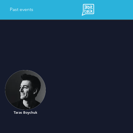
Past events
Taras Boychuk