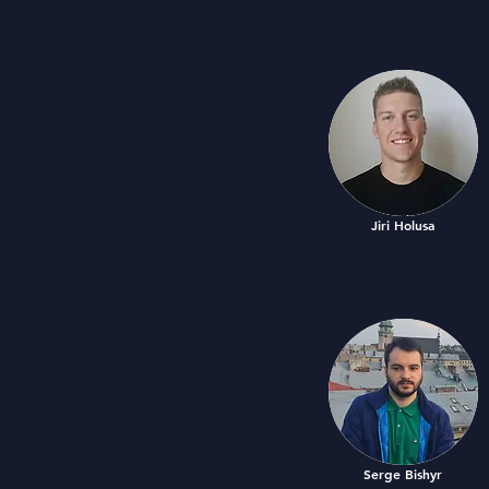
Jiri Holusa
Serge Bishyr