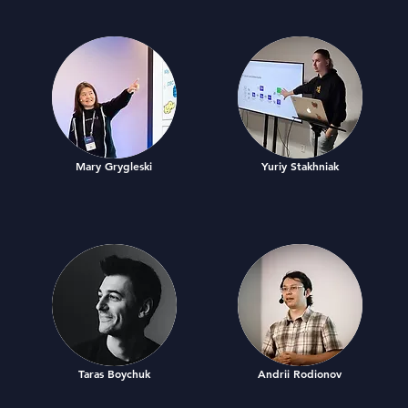
Mary Grygleski
Yuriy Stakhniak
Taras Boychuk
Andrii Rodionov