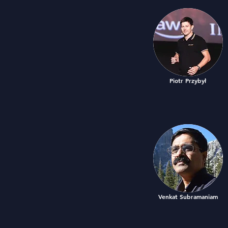
Piotr Przybył
Venkat Subramaniam