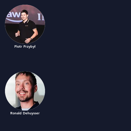
Piotr Przybył
Ronald Dehuysser