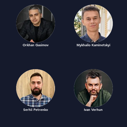
Orkhan Gasimov
Mykhailo Kaminetskyi
Serhii Petrenko
Ivan Verhun