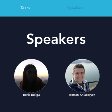
Team
Speakers
Speakers
Boris Buliga
Roman Kniazevych