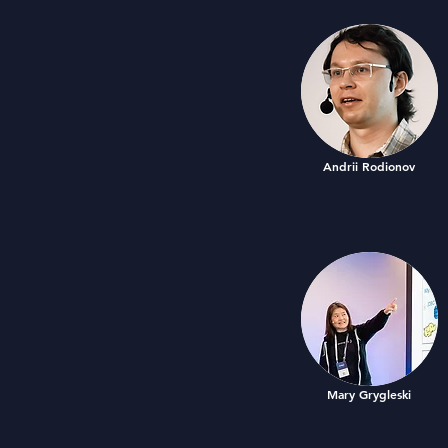
Andrii Rodionov
Mary Grygleski